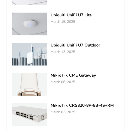
Ubiquiti UniFi U7 Lite
March 15, 2025
Ubiquiti UniFi U7 Outdoor
March 13, 2025
MikroTik CME Gateway
March 06, 2025
MikroTik CRS320-8P-8B-4S+RM
March 03, 2025