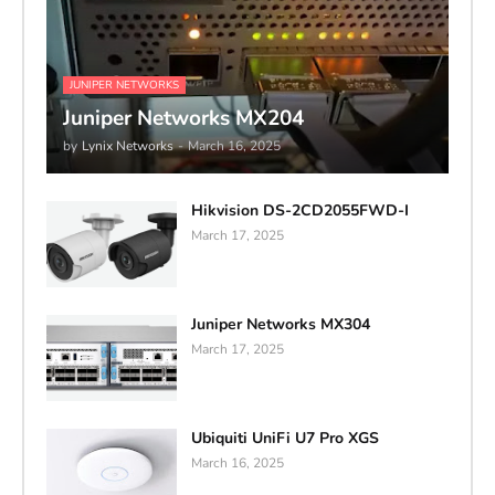
JUNIPER NETWORKS
Juniper Networks MX204
by
Lynix Networks
-
March 16, 2025
Hikvision DS-2CD2055FWD-I
March 17, 2025
Juniper Networks MX304
March 17, 2025
Ubiquiti UniFi U7 Pro XGS
March 16, 2025