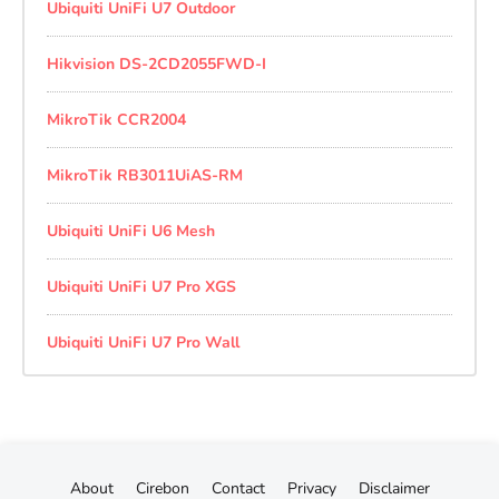
Ubiquiti UniFi U7 Outdoor
Hikvision DS-2CD2055FWD-I
MikroTik CCR2004
MikroTik RB3011UiAS-RM
Ubiquiti UniFi U6 Mesh
Ubiquiti UniFi U7 Pro XGS
Ubiquiti UniFi U7 Pro Wall
About
Cirebon
Contact
Privacy
Disclaimer